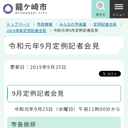
こ
の
ペ
早引き
メニュー
ー
ジ
トップページ
市政情報
みんなの市長室
定例記者会見
の
令和元年9月定例記者会見
2019年度定例記者会見
先
頭
本
令和元年9月定例記者会見
で
文
す
こ
こ
か
ら
更新日：2019年9月25日
9月定例記者会見
令和元年9月25日（水曜日）午前11時00分から
市長挨拶