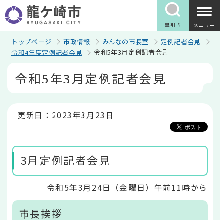
こ
の
ペ
早引き
メニュー
ー
ジ
トップページ
市政情報
みんなの市長室
定例記者会見
の
令和5年3月定例記者会見
令和4年度定例記者会見
先
頭
本
令和5年3月定例記者会見
で
文
す
こ
こ
か
ら
更新日：2023年3月23日
3月定例記者会見
令和5年3月24日（金曜日）午前11時から
市長挨拶