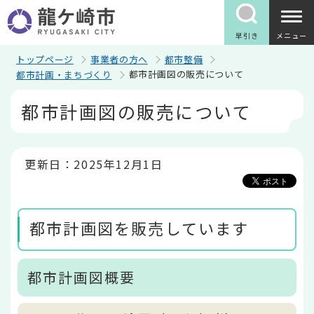
こ
の
ペ
早引き
メニュー
ー
ジ
トップページ
事業者の方へ
都市整備
の
都市計画図の販売について
都市計画・まちづくり
先
頭
本
都市計画図の販売について
で
文
す
こ
こ
か
ら
更新日：2025年12月1日
都市計画図を販売しています
都市計画図概要