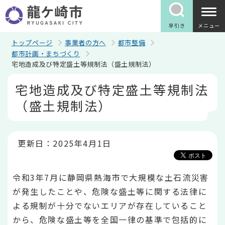
こ
の
ペ
早引き
メニュー
ー
ジ
トップページ
事業者の方へ
都市整備
の
都市計画・まちづくり
先
宅地造成及び特定盛土等規制法（盛土規制法）
頭
で
本
宅地造成及び特定盛土等規制法
す
文
こ
（盛土規制法）
こ
か
ら
更新日：2025年4月1日
令和3年7月に静岡県熱海市で大規模な土石流災害
が発生したことや、危険な盛土等に関する法律に
よる規制が十分でないエリアが存在していること
から、危険な盛土等を全国一律の基準で包括的に