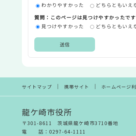
わかりやすかった
どちらともいえ
価
質問：このページは見つけやすかったです
エ
見つけやすかった
どちらともいえ
リ
ア
本
文
こ
こ
ま
サイトマップ
携帯サイト
ホームページ
で
龍ケ崎市役所
〒301-8611 茨城県龍ケ崎市3710番地
電話
：
0297-64-1111