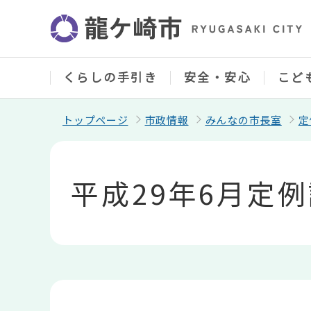
こ
の
ペ
ー
ジ
の
くらしの手引き
安全・安心
こど
先
頭
で
トップページ
市政情報
みんなの市長室
定
す
本
文
こ
平成29年6月定
こ
か
ら