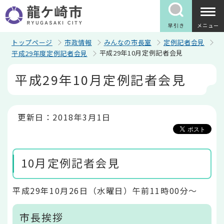
こ
の
ペ
早引き
メニュー
ー
ジ
トップページ
市政情報
みんなの市長室
定例記者会見
の
平成29年10月定例記者会見
平成29年度定例記者会見
先
頭
本
平成29年10月定例記者会見
で
文
す
こ
こ
か
ら
更新日：2018年3月1日
10月定例記者会見
平成29年10月26日（水曜日）午前11時00分～
市長挨拶