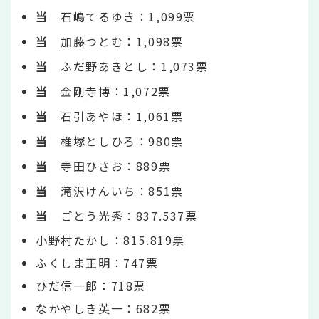
当
石嶋てるゆき：1,099票
当
加藤つとむ：1,098票
当
ふだ野あきとし：1,073票
当
金剛寺博：1,072票
当
石引あやほ：1,061票
当
椎塚としひろ：980票
当
寺田ひさお：889票
当
滝沢けんいち：851票
当
ごとう光秀：837.537票
小野村たかし：815.819票
ふくしま正明：747票
ひだ信一郎：718票
なかやしき英一：682票