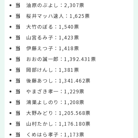
当
油原のぶよし：2,307票
当
桜井マッハ速人：1,625票
当
大竹のぼる：1,540票
当
山宮るみ子：1,423票
当
伊藤えつ子：1,418票
当
おおの誠一郎：1,392.431票
当
岡部けんし：1,381票
当
後藤あつし：1,341.462票
当
やまざき孝一：1,229票
当
鴻巣よしのり：1,208票
当
大野みどり：1,205.568票
当
山村たかし：1,176.180票
当
くめはら孝子：1,173票