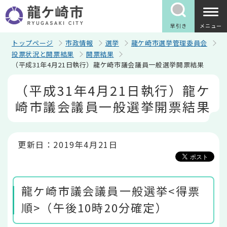
こ
の
ペ
早引き
メニュー
ー
ジ
トップページ
市政情報
選挙
龍ケ崎市選挙管理委員会
の
投票状況と開票結果
開票結果
先
（平成31年4月21日執行）龍ケ崎市議会議員一般選挙開票結果
頭
で
本
（平成31年4月21日執行）龍ケ
す
文
こ
崎市議会議員一般選挙開票結果
こ
か
ら
更新日：2019年4月21日
龍ケ崎市議会議員一般選挙<得票
順>（午後10時20分確定）