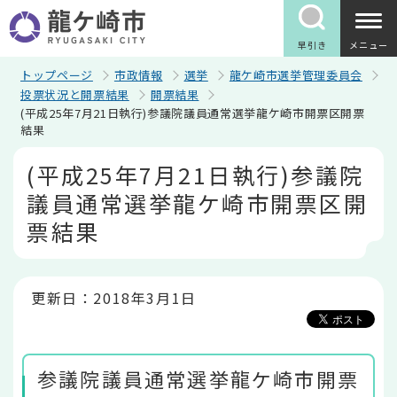
こ
の
ペ
早引き
メニュー
ー
ジ
トップページ
市政情報
選挙
龍ケ崎市選挙管理委員会
の
投票状況と開票結果
開票結果
先
(平成25年7月21日執行)参議院議員通常選挙龍ケ崎市開票区開票
頭
結果
で
す
本
(平成25年7月21日執行)参議院
文
こ
議員通常選挙龍ケ崎市開票区開
こ
か
票結果
ら
更新日：2018年3月1日
参議院議員通常選挙龍ケ崎市開票