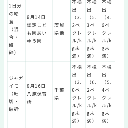
不検
不検
不検
1日分
出
出
出
の給
8月14日
（3.
（5.
（4.
食
認定こど
茨城
2ベ
3ベ
6ベ
（混
県他
クレ
クレ
クレ
も園あい
合・
ル/k
ル/k
ル/k
ゆう園
破
g未
g未
g未
砕）
満）
満）
満）
不検
不検
不検
出
出
出
ジャガ
（3.
（6.
（5.
イモ
8月16日
千葉
8ベ
2ベ
4ベ
（細
八原保育
県
クレ
クレ
クレ
切・
所
ル/k
ル/k
ル/k
破砕
g未
g未
g未
満）
満）
満）