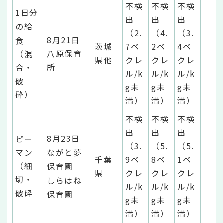
不検
不検
不検
1日分
出
出
出
の給
（2.
（4.
（3.
8月21日
食
茨城
7ベ
2ベ
4ベ
八原保育
（混
県他
クレ
クレ
クレ
所
合・
ル/k
ル/k
ル/k
破
g未
g未
g未
砕）
満）
満）
満）
不検
不検
不検
出
出
出
8月23日
ピー
（3.
（5.
（5.
マン
ながと夢
千葉
9ベ
8ベ
1ベ
（細
保育園
県
クレ
クレ
クレ
切・
しらはね
ル/k
ル/k
ル/k
破砕
保育園
g未
g未
g未
満）
満）
満）