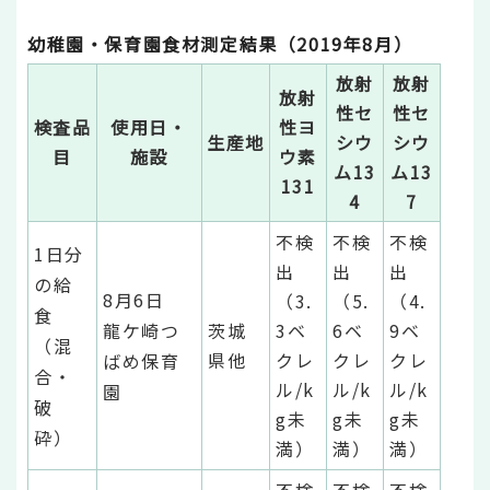
幼稚園・保育園食材測定結果（2019年8月）
放射
放射
放射
性セ
性セ
検査品
使用日・
性ヨ
生産地
シウ
シウ
目
施設
ウ素
ム13
ム13
131
4
7
不検
不検
不検
1日分
出
出
出
の給
8月6日
（3.
（5.
（4.
食
龍ケ崎つ
茨城
3ベ
6ベ
9ベ
（混
県他
クレ
クレ
クレ
ばめ保育
合・
ル/k
ル/k
ル/k
園
破
g未
g未
g未
砕）
満）
満）
満）
不検
不検
不検