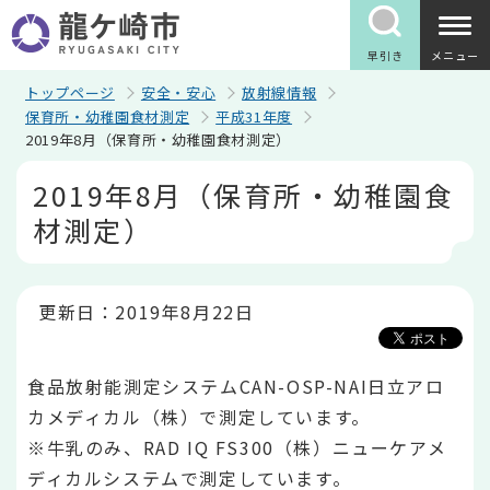
こ
の
ペ
早引き
メニュー
ー
ジ
トップページ
安全・安心
放射線情報
の
保育所・幼稚園食材測定
平成31年度
先
2019年8月（保育所・幼稚園食材測定）
頭
で
本
2019年8月（保育所・幼稚園食
す
文
こ
材測定）
こ
か
ら
更新日：2019年8月22日
食品放射能測定システムCAN-OSP-NAI日立アロ
カメディカル（株）で測定しています。
※牛乳のみ、RAD IQ FS300（株）ニューケアメ
ディカルシステムで測定しています。