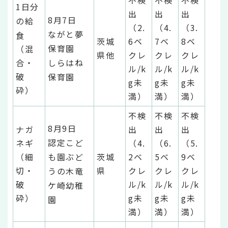
1日分
出
出
出
8月7日
の給
（2.
（4.
（3.
ながと夢
食
茨城
6ベ
7ベ
8ベ
保育園
（混
県他
クレ
クレ
クレ
合・
しらはね
ル/k
ル/k
ル/k
破
保育園
g未
g未
g未
砕）
満）
満）
満）
不検
不検
不検
8月9日
ナガ
出
出
出
認定こど
ネギ
（4.
（6.
（5.
（細
も園ぶど
茨城
2ベ
5ベ
9ベ
切・
県
クレ
クレ
クレ
うの木竜
破
ル/k
ル/k
ル/k
ケ崎幼稚
砕）
g未
g未
g未
園
満）
満）
満）