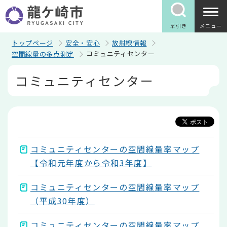
こ
の
ペ
早引き
メニュー
ー
ジ
トップページ
安全・安心
放射線情報
の
コミュニティセンター
空間線量の多点測定
先
頭
本
コミュニティセンター
で
文
す
こ
こ
か
ら
コミュニティセンターの空間線量率マップ
【令和元年度から令和3年度】
コミュニティセンターの空間線量率マップ
（平成30年度）
コミュニティセンターの空間線量率マップ