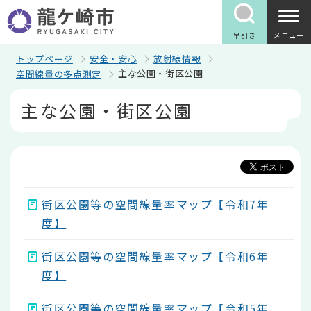
こ
の
ペ
早引き
メニュー
ー
ジ
トップページ
安全・安心
放射線情報
の
主な公園・街区公園
空間線量の多点測定
先
頭
本
主な公園・街区公園
で
文
す
こ
こ
か
ら
街区公園等の空間線量率マップ【令和7年
度】
街区公園等の空間線量率マップ【令和6年
度】
街区公園等の空間線量率マップ【令和5年