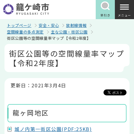
こ
の
ペ
早引き
メニュー
ー
ジ
トップページ
安全・安心
放射線情報
の
空間線量の多点測定
主な公園・街区公園
先
街区公園等の空間線量率マップ【令和2年度】
頭
で
本
街区公園等の空間線量率マップ
す
文
こ
【令和2年度】
こ
か
ら
更新日：2021年3月4日
龍ヶ岡地区
城ノ内第一街区公園(PDF:25KB)