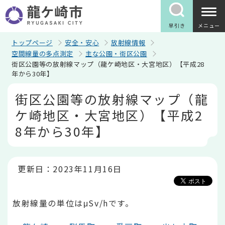
こ
の
ペ
早引き
メニュー
ー
ジ
トップページ
安全・安心
放射線情報
の
空間線量の多点測定
主な公園・街区公園
先
街区公園等の放射線マップ（龍ケ崎地区・大宮地区）【平成28
頭
年から30年】
で
す
本
街区公園等の放射線マップ（龍
文
こ
ケ崎地区・大宮地区）【平成2
こ
か
8年から30年】
ら
更新日：2023年11月16日
放射線量の単位はμSv/hです。