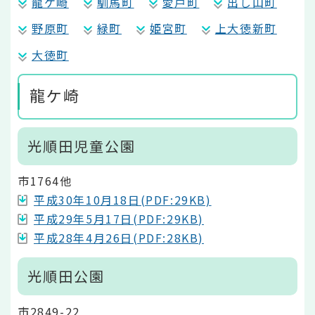
龍ケ崎
馴馬町
愛戸町
出し山町
野原町
緑町
姫宮町
上大徳新町
大徳町
龍ケ崎
光順田児童公園
市1764他
平成30年10月18日(PDF:29KB)
平成29年5月17日(PDF:29KB)
平成28年4月26日(PDF:28KB)
光順田公園
市2849-22