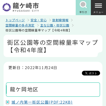
こ
の
ペ
早引き
メニュー
ー
ジ
トップページ
安全・安心
放射線情報
の
空間線量の多点測定
主な公園・街区公園
先
街区公園等の空間線量率マップ【令和4年度】
頭
で
本
街区公園等の空間線量率マップ
す
文
こ
【令和4年度】
こ
か
ら
更新日：2022年11月24日
龍ケ岡地区
城ノ内第一街区公園(PDF:22KB)