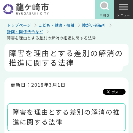
こ
の
ペ
早引き
メニュー
ー
ジ
トップページ
こども・健康・福祉
障がい者福祉
の
計画・関係法令など
先
障害を理由とする差別の解消の推進に関する法律
頭
で
本
障害を理由とする差別の解消の
す
文
こ
推進に関する法律
こ
か
ら
更新日：2018年3月1日
障害を理由とする差別の解消の推
進に関する法律