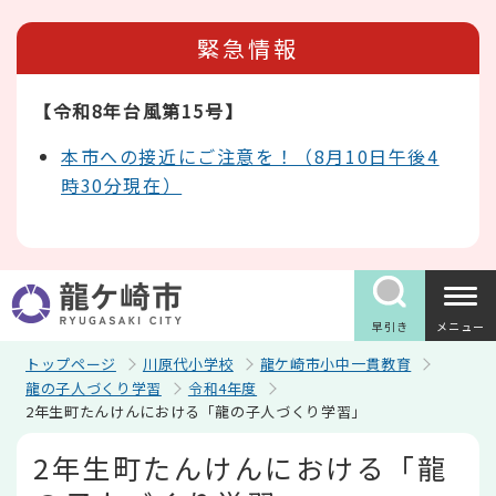
こ
の
緊急情報
ペ
ー
ジ
【令和8年台風第15号】
の
先
頭
本市への接近にご注意を！（8月10日午後4
で
時30分現在）
す
早引き
メニュー
トップページ
川原代小学校
龍ケ崎市小中一貫教育
龍の子人づくり学習
令和4年度
2年生町たんけんにおける「龍の子人づくり学習」
本
2年生町たんけんにおける「龍
文
こ