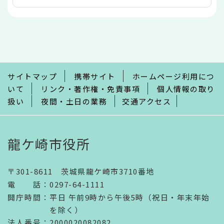
本
文
こ
こ
ま
で
サイトマップ
携帯サイト
ホームページ利用につ
いて
リンク・著作権・免責事項
個人情報の取り
扱い
夜間・土日の業務
交通アクセス
龍ケ崎市役所
〒301-8611 茨城県龍ケ崎市3710番地
電話
：
0297-64-1111
開庁時間
：
平日 午前9時から午後5時（祝日・年末年始
を除く）
法人番号
：2000020082082