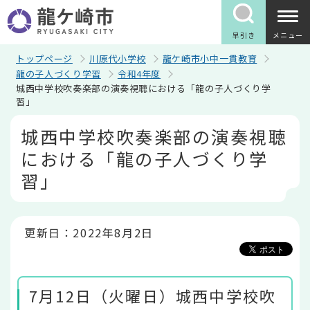
こ
の
ペ
早引き
メニュー
ー
ジ
トップページ
川原代小学校
龍ケ崎市小中一貫教育
の
龍の子人づくり学習
令和4年度
先
城西中学校吹奏楽部の演奏視聴における「龍の子人づくり学
頭
習」
で
す
本
城西中学校吹奏楽部の演奏視聴
文
こ
における「龍の子人づくり学
こ
か
習」
ら
更新日：2022年8月2日
7月12日（火曜日）城西中学校吹