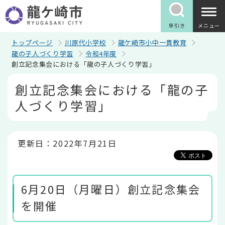
こ
の
ペ
早引き
メニュー
ー
ジ
トップページ
川原代小学校
龍ケ崎市小中一貫教育
の
龍の子人づくり学習
令和4年度
先
創立記念集会における「龍の子人づくり学習」
頭
で
本
創立記念集会における「龍の子
す
文
こ
人づくり学習」
こ
か
ら
更新日：2022年7月21日
6月20日（月曜日）創立記念集会
を開催