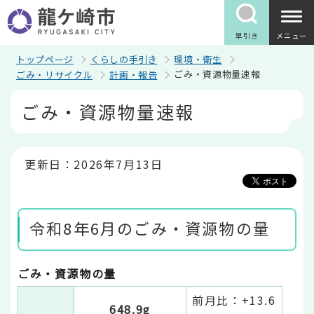
こ
の
ペ
早引き
メニュー
ー
ジ
トップページ
くらしの手引き
環境・衛生
の
ごみ・資源物量速報
ごみ・リサイクル
計画・報告
先
頭
本
ごみ・資源物量速報
で
文
す
こ
こ
か
ら
更新日：2026年7月13日
令和8年6月のごみ・資源物の量
ごみ・資源物の量
前月比：+13.6
648.9g