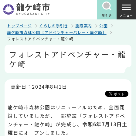
こ
の
ペ
早引き
メニュー
ー
ジ
トップページ
くらしの手引き
施設案内
公園
の
龍ケ崎市森林公園【アドベンチャーバレー・龍ケ崎】
先
フォレストアドベンチャー・龍ケ崎
頭
で
本
フォレストアドベンチャー・龍
す
文
こ
ケ崎
こ
か
ら
更新日：2024年8月1日
龍ケ崎市森林公園はリニューアルのため、全面閉
鎖していましたが、一部施設「フォレストアドベ
ンチャー・龍ケ崎」が完成し、
令和6年7月13日土
曜日
にオープンしました。