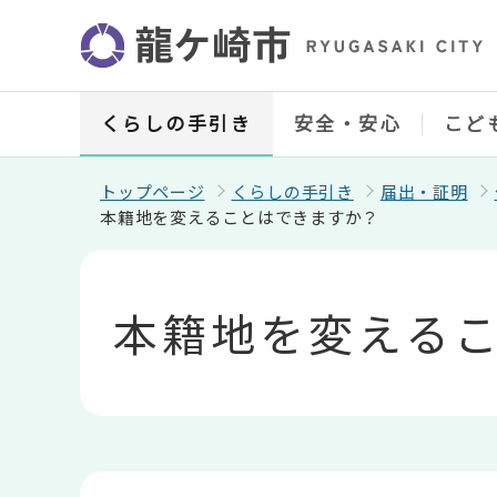
こ
の
ペ
ー
ジ
の
くらしの手引き
安全・安心
こど
先
頭
で
トップページ
くらしの手引き
届出・証明
す
本籍地を変えることはできますか？
本
文
こ
本籍地を変える
こ
か
ら