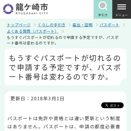
こ
の
ペ
早引き
メニュー
ー
ジ
トップページ
くらしの手引き
届出・証明
パスポート
の
よくある質問（パスポート）
先
もうすぐパスポートが切れるので申請する予定ですが、パスポ
頭
ート番号は変わるのですか。
で
す
本
もうすぐパスポートが切れるの
文
こ
で申請する予定ですが、パスポ
こ
か
ート番号は変わるのですか。
ら
更新日：2018年3月1日
パスポートは免許や資格とは違い更新という制度
はありません。パスポートは、申請の都度必要書