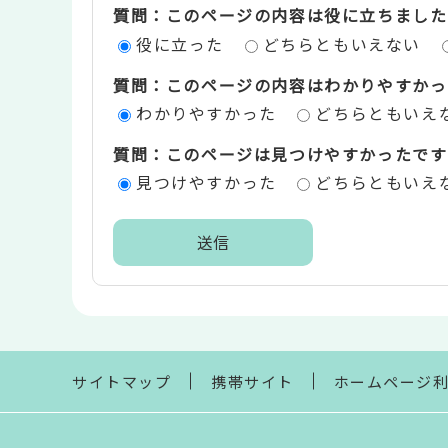
質問：このページの内容は役に立ちました
ン
役に立った
どちらともいえない
ツ
質問：このページの内容はわかりやすかっ
評
わかりやすかった
どちらともいえ
価
質問：このページは見つけやすかったです
エ
見つけやすかった
どちらともいえ
リ
ア
本
文
こ
こ
ま
サイトマップ
携帯サイト
ホームページ
で