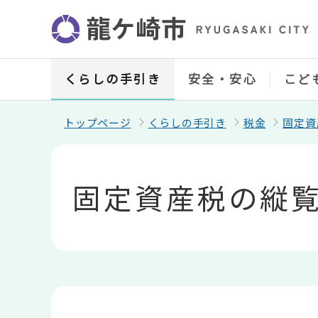
こ
の
ペ
ー
ジ
の
くらしの手引き
安全・安心
こど
先
頭
で
トップページ
くらしの手引き
税金
固定資
す
本
文
こ
固定資産税の縦
こ
か
ら