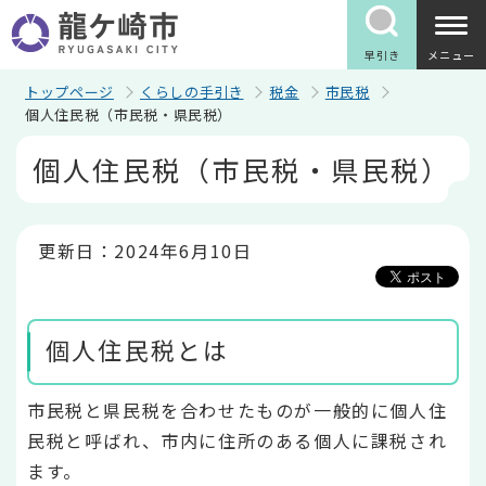
こ
の
ペ
早引き
メニュー
ー
ジ
トップページ
くらしの手引き
税金
市民税
の
個人住民税（市民税・県民税）
先
本
頭
個人住民税（市民税・県民税）
文
で
こ
す
こ
か
ら
更新日：2024年6月10日
個人住民税とは
市民税と県民税を合わせたものが一般的に個人住
民税と呼ばれ、市内に住所のある個人に課税され
ます。