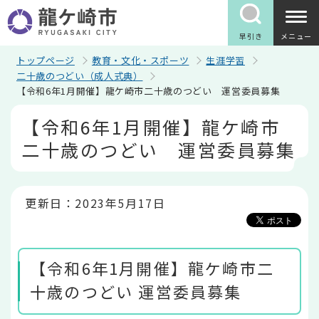
こ
の
ペ
早引き
メニュー
ー
ジ
トップページ
教育・文化・スポーツ
生涯学習
の
二十歳のつどい（成人式典）
先
【令和6年1月開催】龍ケ崎市二十歳のつどい 運営委員募集
頭
で
本
【令和6年1月開催】龍ケ崎市
す
文
こ
二十歳のつどい 運営委員募集
こ
か
ら
更新日：2023年5月17日
【令和6年1月開催】龍ケ崎市二
十歳のつどい 運営委員募集