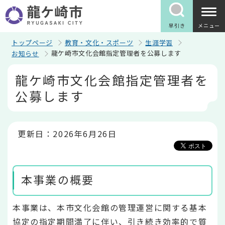
こ
の
ペ
早引き
メニュー
ー
ジ
トップページ
教育・文化・スポーツ
生涯学習
の
龍ケ崎市文化会館指定管理者を公募します
お知らせ
先
頭
本
龍ケ崎市文化会館指定管理者を
で
文
す
こ
公募します
こ
か
ら
更新日：2026年6月26日
本事業の概要
本事業は、本市文化会館の管理運営に関する基本
協定の指定期間満了に伴い、引き続き効率的で質