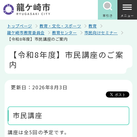
こ
の
ペ
早引き
メニュー
ー
ジ
トップページ
教育・文化・スポーツ
教育
の
龍ケ崎市教育委員会
教育センター
市民向けセミナー
先
【令和8年度】市民講座のご案内
頭
で
本
【令和8年度】市民講座のご案
す
文
こ
内
こ
か
ら
更新日：2026年8月3日
市民講座
講座は全5回の予定です。