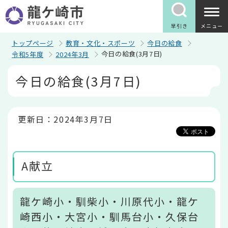
こ
の
ペ
早引き
メニュー
ー
ジ
トップページ
教育・文化・スポーツ
今日の給食
の
今日の給食(3月7日)
令和5年度
2024年3月
先
頭
本
今日の給食(3月7日)
で
文
す
こ
こ
か
ら
更新日：2024年3月7日
A献立
龍ケ崎小・馴柴小・川原代小・龍ケ
崎西小・大宮小・馴馬台小・久保台