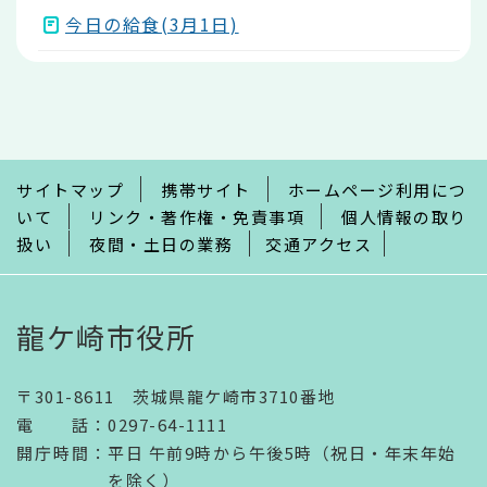
今日の給食(3月1日)
本
文
こ
こ
ま
で
サイトマップ
携帯サイト
ホームページ利用につ
いて
リンク・著作権・免責事項
個人情報の取り
扱い
夜間・土日の業務
交通アクセス
龍ケ崎市役所
〒301-8611 茨城県龍ケ崎市3710番地
電話
：
0297-64-1111
開庁時間
：
平日 午前9時から午後5時（祝日・年末年始
を除く）