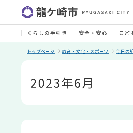
こ
の
ペ
ー
ジ
の
くらしの手引き
安全・安心
こど
先
頭
で
トップページ
教育・文化・スポーツ
今日の
す
本
文
こ
2023年6月
こ
か
ら