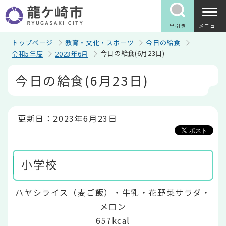
こ
の
ペ
早引き
メニュー
ー
ジ
トップページ
教育・文化・スポーツ
今日の給食
の
今日の給食(6月23日)
令和5年度
2023年6月
先
頭
本
今日の給食(6月23日)
で
文
す
こ
こ
か
ら
更新日：2023年6月23日
小学校
ハヤシライス（麦ご飯）・牛乳・花野菜サラダ・
メロン
657kcal