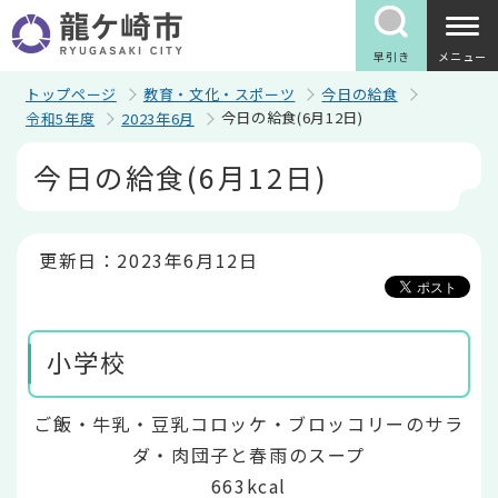
こ
の
ペ
早引き
メニュー
ー
ジ
トップページ
教育・文化・スポーツ
今日の給食
の
今日の給食(6月12日)
令和5年度
2023年6月
先
頭
本
今日の給食(6月12日)
で
文
す
こ
こ
か
ら
更新日：2023年6月12日
小学校
ご飯・牛乳・豆乳コロッケ・ブロッコリーのサラ
ダ・肉団子と春雨のスープ
663kcal