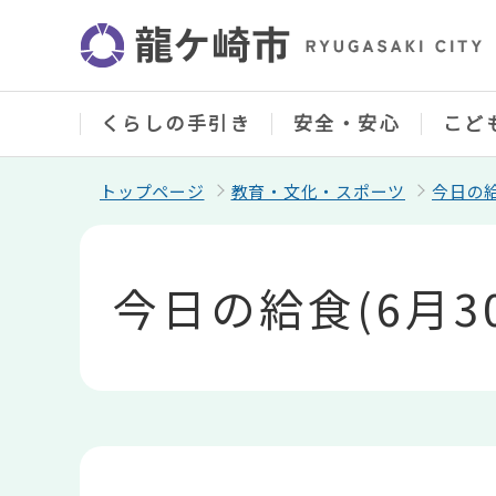
こ
の
ペ
ー
ジ
の
くらしの手引き
安全・安心
こど
先
頭
で
トップページ
教育・文化・スポーツ
今日の
す
本
文
こ
今日の給食(6月3
こ
か
ら