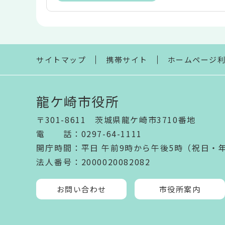
本
文
こ
こ
ま
サイトマップ
携帯サイト
ホームページ
で
龍ケ崎市役所
〒301-8611 茨城県龍ケ崎市3710番地
電話
：
0297-64-1111
開庁時間
：
平日 午前9時から午後5時（祝日・
法人番号
：2000020082082
お問い合わせ
市役所案内