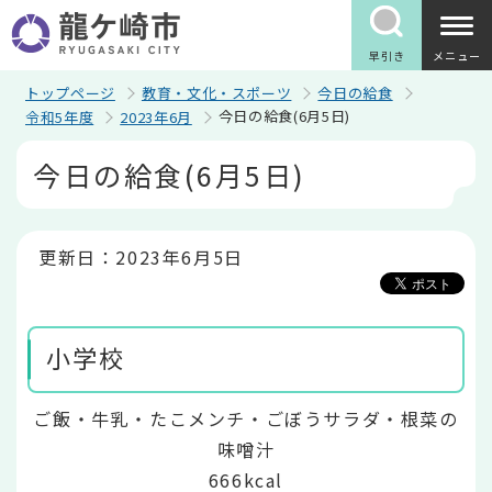
こ
の
ペ
早引き
メニュー
ー
ジ
トップページ
教育・文化・スポーツ
今日の給食
の
今日の給食(6月5日)
令和5年度
2023年6月
先
頭
本
今日の給食(6月5日)
で
文
す
こ
こ
か
ら
更新日：2023年6月5日
小学校
ご飯・牛乳・たこメンチ・ごぼうサラダ・根菜の
味噌汁
666kcal