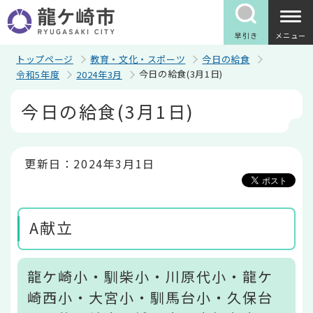
こ
の
ペ
早引き
メニュー
ー
ジ
トップページ
教育・文化・スポーツ
今日の給食
の
今日の給食(3月1日)
令和5年度
2024年3月
先
頭
本
今日の給食(3月1日)
で
文
す
こ
こ
か
ら
更新日：2024年3月1日
A献立
龍ケ崎小・馴柴小・川原代小・龍ケ
崎西小・大宮小・馴馬台小・久保台