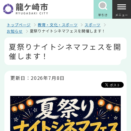
こ
の
ペ
早引き
メニュー
ー
ジ
トップページ
教育・文化・スポーツ
スポーツ
の
夏祭りナイトシネマフェスを開催します！
お知らせ
先
頭
本
夏祭りナイトシネマフェスを開
で
文
す
こ
催します！
こ
か
ら
更新日：2026年7月8日