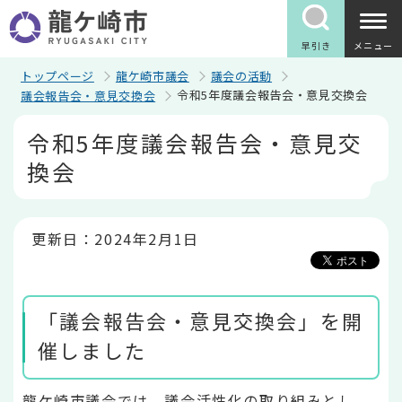
こ
の
ペ
早引き
メニュー
ー
ジ
トップページ
龍ケ崎市議会
議会の活動
の
令和5年度議会報告会・意見交換会
議会報告会・意見交換会
先
頭
本
令和5年度議会報告会・意見交
で
文
す
こ
換会
こ
か
ら
更新日：2024年2月1日
「議会報告会・意見交換会」を開
催しました
龍ケ崎市議会では、議会活性化の取り組みとし