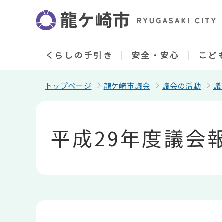
こ
の
ペ
ー
ジ
の
くらしの手引き
安全・安心
こど
先
頭
で
トップページ
龍ケ崎市議会
議会の活動
議
す
本
文
こ
平成29年度議会
こ
か
ら