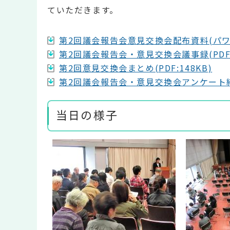
ていただきます。
第2回議会報告会意見交換会配布資料(パワーポ
第2回議会報告会・意見交換会議事録(PDF:4
第2回意見交換会まとめ(PDF:148KB)
第2回議会報告会・意見交換会アンケート結果(
当日の様子