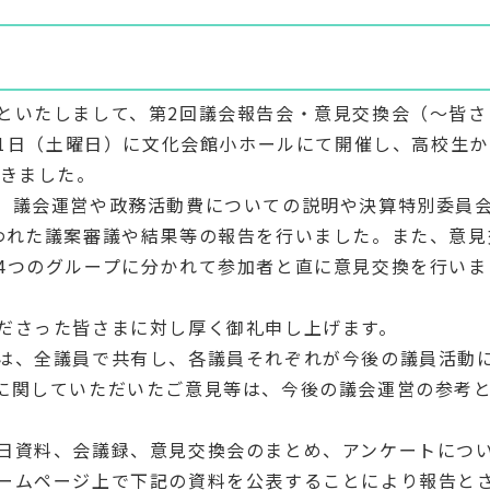
といたしまして、第2回議会報告会・意見交換会（～皆さ
21日（土曜日）に文化会館小ホールにて開催し、高校生
だきました。
、議会運営や政務活動費についての説明や決算特別委員
われた議案審議や結果等の報告を行いました。また、意見
4つのグループに分かれて参加者と直に意見交換を行いま
ださった皆さまに対し厚く御礼申し上げます。
は、全議員で共有し、各議員それぞれが今後の議員活動
に関していただいたご意見等は、今後の議会運営の参考
日資料、会議録、意見交換会のまとめ、アンケートにつ
ームページ上で下記の資料を公表することにより報告と