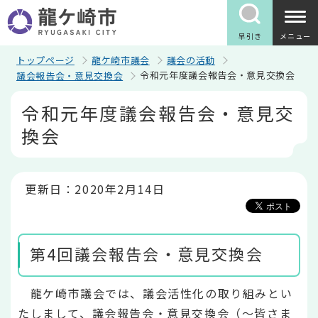
こ
の
ペ
早引き
メニュー
ー
ジ
トップページ
龍ケ崎市議会
議会の活動
の
令和元年度議会報告会・意見交換会
議会報告会・意見交換会
先
頭
本
令和元年度議会報告会・意見交
で
文
す
こ
換会
こ
か
ら
更新日：2020年2月14日
第4回議会報告会・意見交換会
龍ケ崎市議会では、議会活性化の取り組みとい
たしまして、議会報告会・意見交換会（～皆さま