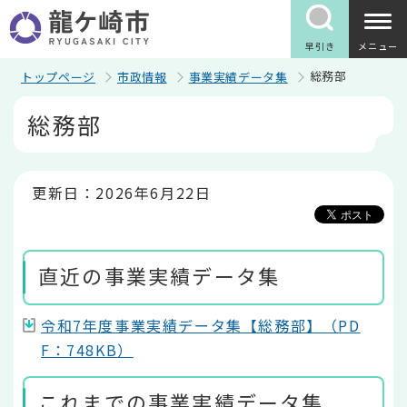
こ
の
ペ
早引き
メニュー
ー
ジ
総務部
トップページ
市政情報
事業実績データ集
の
本
先
総務部
文
頭
こ
で
こ
す
か
ら
更新日：2026年6月22日
直近の事業実績データ集
令和7年度事業実績データ集【総務部】（PD
F：748KB）
これまでの事業実績データ集