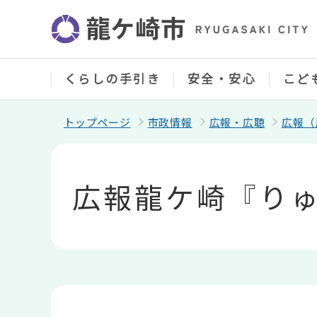
こ
の
ペ
ー
ジ
の
くらしの手引き
安全・安心
こど
先
頭
で
トップページ
市政情報
広報・広聴
広報（
す
本
文
こ
広報龍ケ崎『りゅ
こ
か
ら