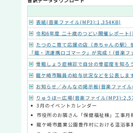
音訳データダウンロード
表紙(音楽ファイル(MP3):1,354KB)
令和6年度 二十歳のつどい開催レポート(音楽フ
たつのこ育て応援の店（赤ちゃんの駅）
「龍・流連携ロゴマーク」が完成！(音楽ファイル(
骨粗しょう症検診で自分の骨密度を知ろう！(
龍ケ崎市職員の給与状況などを公表します(音楽
お知らせ／みんなの掲示板(音楽ファイル(MP3
りゅうほー広場(音楽ファイル(MP3):2,57
3月のイベントカレンダー
市役所のお隣さん「保健福祉棟」工事月
龍ケ崎市農業公園豊作村における温浴事