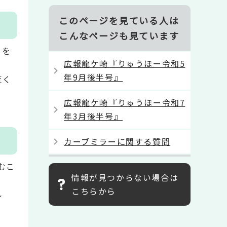
このページを見ている人は
こんなページも見ています
』を
広報龍ケ崎『りゅうほー令和5
年9月後半号』
覧く
広報龍ケ崎『りゅうほー令和7
年3月後半号』
カーブミラーに関する質問
むこ
情報が見つからない場合は
こちらから
ル