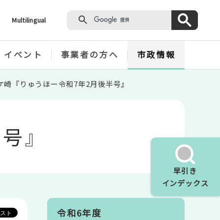
Multilingual
・イベント
事業者の方へ
市政情報
ケ崎『りゅうほー令和7年2月後半号』
半号』
早引き
インデックス
令和6年度