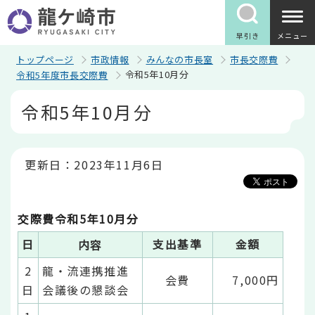
こ
の
ペ
早引き
メニュー
ー
ジ
トップページ
市政情報
みんなの市長室
市長交際費
の
令和5年10月分
令和5年度市長交際費
先
頭
本
令和5年10月分
で
文
す
こ
こ
か
ら
更新日：2023年11月6日
交際費令和5年10月分
日
支出基準
金額
内容
2
龍・流連携推進
会費
7,000円
日
会議後の懇談会