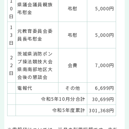
1
県議会議員親族
0
弔慰
5,000円
弔慰金
日
1
元教育委員会委
3
弔慰
5,000円
員長弔慰金
日
茨城県消防ポン
2
プ操法競技大会
2
会費
7,000円
県南南部地区大
日
会後の懇談会
電報代
その他
6,699円
令和5年10月分合計
30,699円
令和5年度累計
301,368円