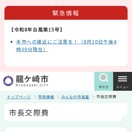
こ
の
緊急情報
ペ
ー
ジ
【令和8年台風第15号】
の
先
頭
本市への接近にご注意を！（8月10日午後4
で
時30分現在）
す
早引き
メニュー
市長交際費
トップページ
市政情報
みんなの市長室
本
市長交際費
文
こ
こ
か