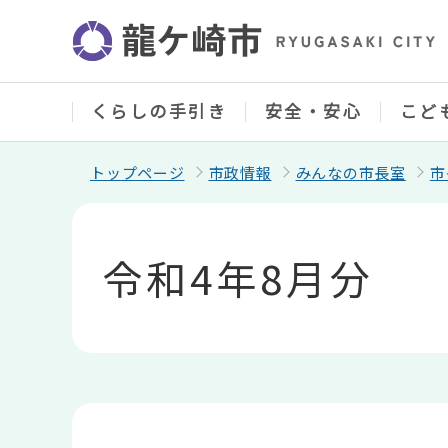
こ
の
ペ
ー
ジ
の
くらしの手引き
安全・安心
こど
先
頭
で
トップページ
市政情報
みんなの市長室
市
す
本
文
こ
令和4年8月分
こ
か
ら