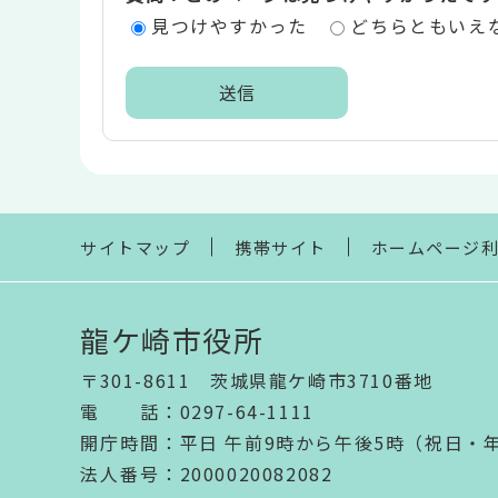
エ
見つけやすかった
どちらともいえ
リ
ア
本
文
こ
こ
ま
サイトマップ
携帯サイト
ホームページ
で
龍ケ崎市役所
〒301-8611 茨城県龍ケ崎市3710番地
電話
：
0297-64-1111
開庁時間
：
平日 午前9時から午後5時（祝日・
法人番号
：2000020082082