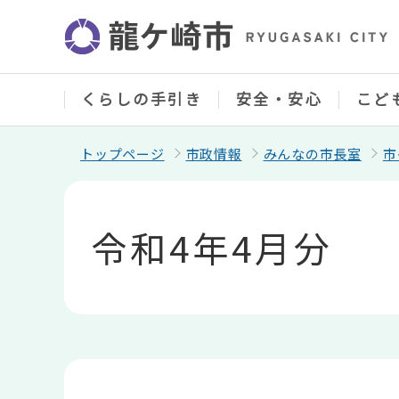
こ
の
ペ
ー
ジ
の
くらしの手引き
安全・安心
こど
先
頭
で
トップページ
市政情報
みんなの市長室
市
す
本
文
こ
令和4年4月分
こ
か
ら