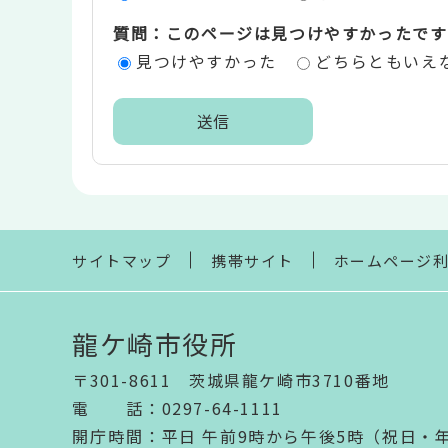
価
質問：このページは見つけやすかったです
エ
見つけやすかった
どちらともいえ
リ
ア
本
文
こ
こ
ま
サイトマップ
携帯サイト
ホームページ
で
龍ケ崎市役所
〒301-8611 茨城県龍ケ崎市3710番地
電話
：
0297-64-1111
開庁時間
：
平日 午前9時から午後5時（祝日・