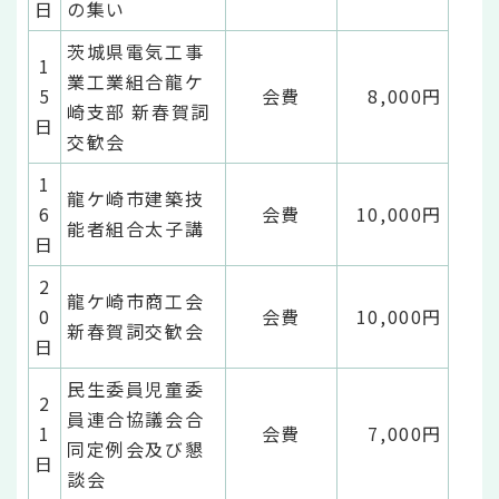
日
の集い
茨城県電気工事
1
業工業組合龍ケ
5
会費
8,000円
崎支部 新春賀詞
日
交歓会
1
龍ケ崎市建築技
6
会費
10,000円
能者組合太子講
日
2
龍ケ崎市商工会
0
会費
10,000円
新春賀詞交歓会
日
民生委員児童委
2
員連合協議会合
1
会費
7,000円
同定例会及び懇
日
談会