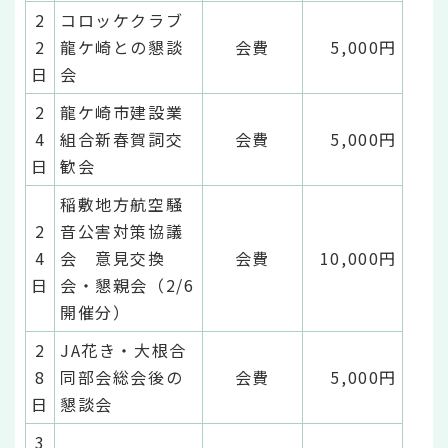
2
コロッケクラブ
2
龍ケ崎との懇談
会費
5,000円
日
会
2
龍ケ崎市建設業
4
組合新春賀詞交
会費
5,000円
日
歓会
稲敷地方航空騒
2
音公害対策協議
4
会 意見交換
会費
10,000円
日
会・懇親会（2/6
開催分）
2
JA花き・大根合
8
同部会総会後の
会費
5,000円
日
懇談会
3