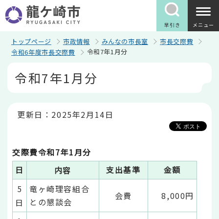
こ
の
ペ
早引き
メニュー
ー
ジ
トップページ
市政情報
みんなの市長室
市長交際費
の
令和7年1月分
令和6年度市長交際費
先
頭
本
令和7年1月分
で
文
す
こ
こ
か
ら
更新日：2025年2月14日
交際費令和7年1月分
日
支出基準
金額
内容
5
竜ヶ崎理容組合
会費
8,000円
との懇談会
日