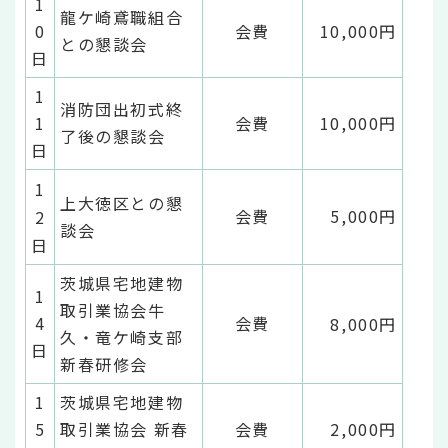
1
龍ケ崎鳶職組合
0
会費
10,000円
との懇談会
日
1
消防団出初式終
1
会費
10,000円
了後の懇談会
日
1
上大徳区との懇
会費
5,000円
2
談会
日
茨城県宅地建物
1
取引業協会牛
4
会費
8,000円
久・竜ケ崎支部
日
新春研修会
1
茨城県宅地建物
5
取引業協会 新春
会費
2,000円