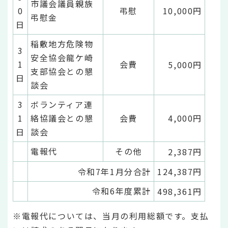
市議会議員親族
0
弔慰
10,000円
弔慰金
日
稲敷地方危険物
3
安全協会龍ケ崎
1
会費
5,000円
支部協会との懇
日
談会
3
ボランティア連
1
絡協議会との懇
会費
4,000円
日
談会
電報代
その他
2,387円
令和7年1月分合計
124,387円
令和6年度累計
498,361円
※電報代については、当月の利用総額です。支払