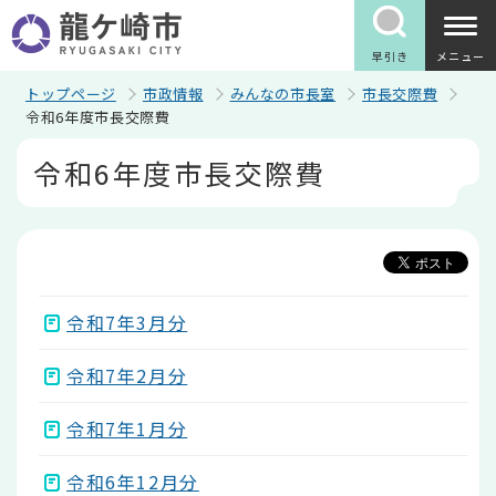
こ
の
ペ
早引き
メニュー
ー
ジ
トップページ
市政情報
みんなの市長室
市長交際費
の
令和6年度市長交際費
先
本
頭
令和6年度市長交際費
文
で
こ
す
こ
か
ら
令和7年3月分
令和7年2月分
令和7年1月分
令和6年12月分