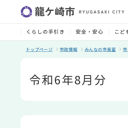
こ
の
ペ
ー
ジ
の
くらしの手引き
安全・安心
こど
先
頭
で
トップページ
市政情報
みんなの市長室
市
す
本
文
こ
令和6年8月分
こ
か
ら