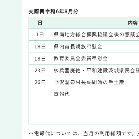
交際費令和6年8月分
日
内容
1日
県南地方総合振興協議会後の懇談
18日
県内首長親族弔慰金
教育委員会委員弔慰金
18日
23日
核兵器廃絶・平和建設茨城県民会
26日
野沢温泉村長訪問時の手土産
電報代
※電報代については、当月の利用総額です。