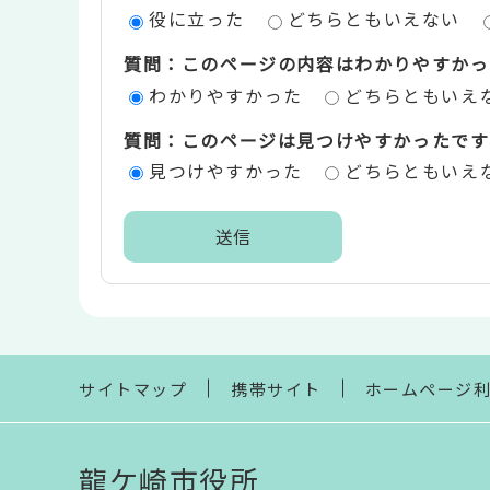
役に立った
どちらともいえない
ツ
質問：このページの内容はわかりやすかっ
評
わかりやすかった
どちらともいえ
価
質問：このページは見つけやすかったです
エ
見つけやすかった
どちらともいえ
リ
ア
本
文
こ
こ
ま
サイトマップ
携帯サイト
ホームページ
で
龍ケ崎市役所