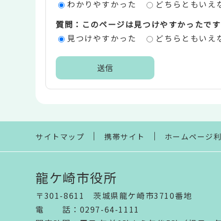
わかりやすかった
どちらともいえ
価
質問：このページは見つけやすかったです
エ
見つけやすかった
どちらともいえ
リ
ア
本
文
こ
こ
ま
サイトマップ
携帯サイト
ホームページ
で
龍ケ崎市役所
〒301-8611 茨城県龍ケ崎市3710番地
電話
：
0297-64-1111