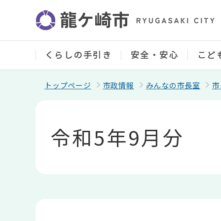
こ
の
ペ
ー
ジ
の
くらしの手引き
安全・安心
こど
先
頭
で
トップページ
市政情報
みんなの市長室
市
す
本
文
こ
令和5年9月分
こ
か
ら