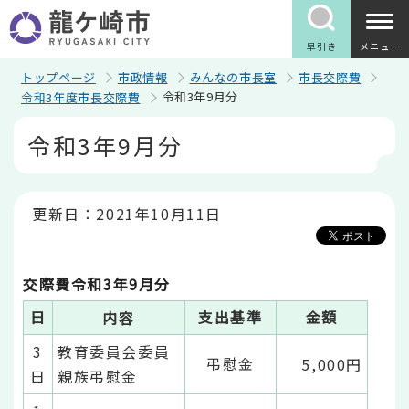
こ
の
ペ
早引き
メニュー
ー
ジ
トップページ
市政情報
みんなの市長室
市長交際費
の
令和3年9月分
令和3年度市長交際費
先
頭
本
令和3年9月分
で
文
す
こ
こ
か
ら
更新日：2021年10月11日
交際費令和3年9月分
日
支出基準
金額
内容
3
教育委員会委員
弔慰金
5,000円
日
親族弔慰金